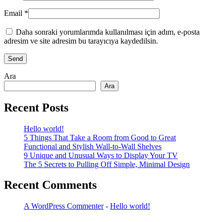
Email *
Daha sonraki yorumlarımda kullanılması için adım, e-posta
adresim ve site adresim bu tarayıcıya kaydedilsin.
Ara
Ara
Recent Posts
Hello world!
5 Things That Take a Room from Good to Great
Functional and Stylish Wall-to-Wall Shelves
9 Unique and Unusual Ways to Display Your TV
The 5 Secrets to Pulling Off Simple, Minimal Design
Recent Comments
A WordPress Commenter
-
Hello world!