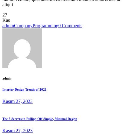
aliqui
27
Kas
admin
Company
Programming
0 Comments
admin
Interior Design Trends of 2021
Kasım 27, 2023
The 5 Secrets to Pulling Off Simple, Minimal Design
Kasım 27, 2023