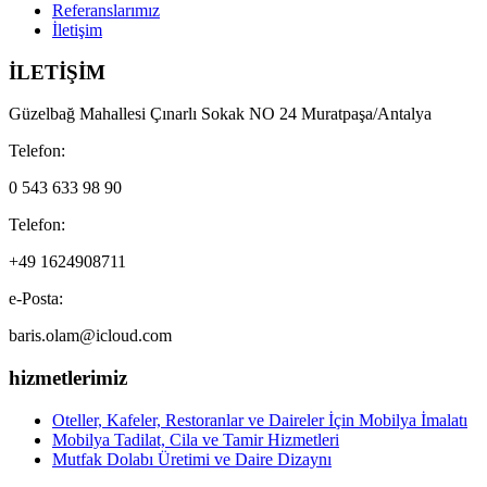
Referanslarımız
İletişim
İLETİŞİM
Güzelbağ Mahallesi Çınarlı Sokak NO 24 Muratpaşa/Antalya
Telefon:
0 543 633 98 90
Telefon:
+49 1624908711
e-Posta:
baris.olam@icloud.com
hizmetlerimiz
Oteller, Kafeler, Restoranlar ve Daireler İçin Mobilya İmalatı
Mobilya Tadilat, Cila ve Tamir Hizmetleri
Mutfak Dolabı Üretimi ve Daire Dizaynı