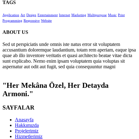
TAGS
Application
Art
Design
Entertainment
Internet
Marketing
Multipurpose
Music
Print
Programming
Responsive
Website
ABOUT US
Sed ut perspiciatis unde omnis iste natus error sit voluptatem
accusantium doloremque laudantium, totam rem aperiam, eaque ipsa
quae ab illo inventore veritatis et quasi architecto beatae vitae dicta
sunt explicabo. Nemo enim ipsam voluptatem quia voluptas sit
aspernatur aut odit aut fugit, sed quia consequuntur magni
"Her Mekâna Özel, Her Detayda
Armoni."
SAYFALAR
Anasayfa
Hakkımızda
Projelerimiz
Hizmetlerimiz