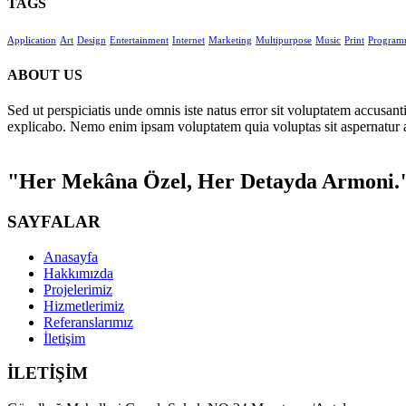
TAGS
Application
Art
Design
Entertainment
Internet
Marketing
Multipurpose
Music
Print
Program
ABOUT US
Sed ut perspiciatis unde omnis iste natus error sit voluptatem accusan
explicabo. Nemo enim ipsam voluptatem quia voluptas sit aspernatur a
"Her Mekâna Özel, Her Detayda Armoni.
SAYFALAR
Anasayfa
Hakkımızda
Projelerimiz
Hizmetlerimiz
Referanslarımız
İletişim
İLETİŞİM