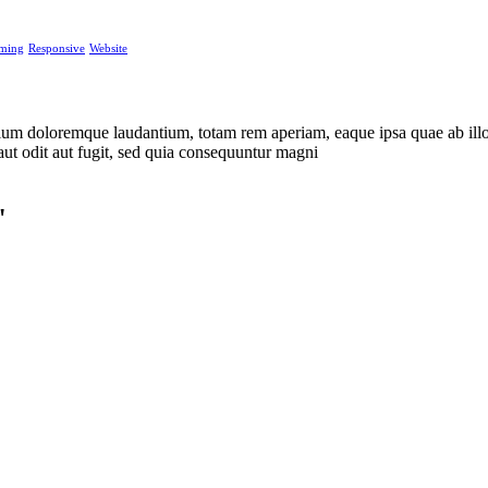
ming
Responsive
Website
tium doloremque laudantium, totam rem aperiam, eaque ipsa quae ab illo in
ut odit aut fugit, sed quia consequuntur magni
"