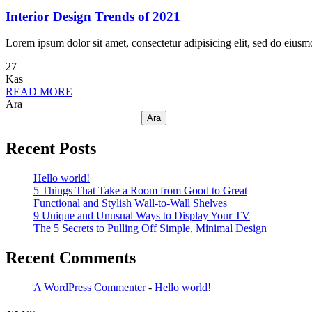
Interior Design Trends of 2021
Lorem ipsum dolor sit amet, consectetur adipisicing elit, sed do eius
27
Kas
READ MORE
Ara
Ara
Recent Posts
Hello world!
5 Things That Take a Room from Good to Great
Functional and Stylish Wall-to-Wall Shelves
9 Unique and Unusual Ways to Display Your TV
The 5 Secrets to Pulling Off Simple, Minimal Design
Recent Comments
A WordPress Commenter
-
Hello world!