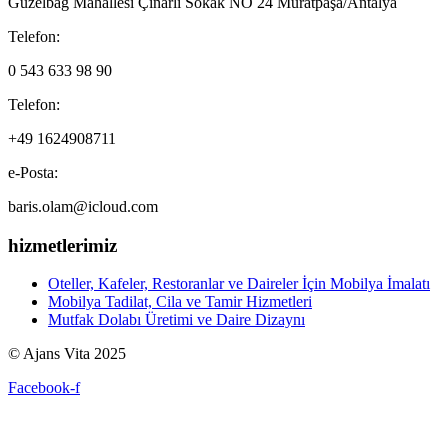
Güzelbağ Mahallesi Çınarlı Sokak NO 24 Muratpaşa/Antalya
Telefon:
0 543 633 98 90
Telefon:
+49 1624908711
e-Posta:
baris.olam@icloud.com
hizmetlerimiz
Oteller, Kafeler, Restoranlar ve Daireler İçin Mobilya İmalatı
Mobilya Tadilat, Cila ve Tamir Hizmetleri
Mutfak Dolabı Üretimi ve Daire Dizaynı
© Ajans Vita 2025
Facebook-f